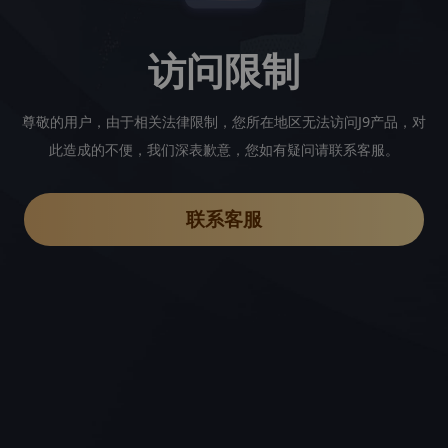
访问限制
尊敬的用户，由于相关法律限制，您所在地区无法访问J9产品，对
此造成的不便，我们深表歉意，您如有疑问请联系客服。
联系客服